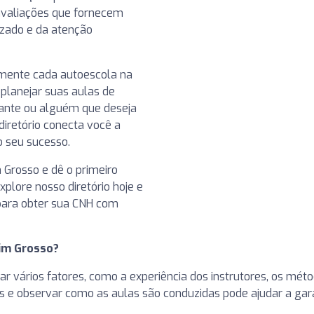
 avaliações que fornecem
izado e da atenção
ilmente cada autoescola na
planejar suas aulas de
ciante ou alguém que deseja
diretório conecta você a
 seu sucesso.
Grosso e dê o primeiro
plore nosso diretório hoje e
para obter sua CNH com
im Grosso?
r vários fatores, como a experiência dos instrutores, os méto
res e observar como as aulas são conduzidas pode ajudar a ga