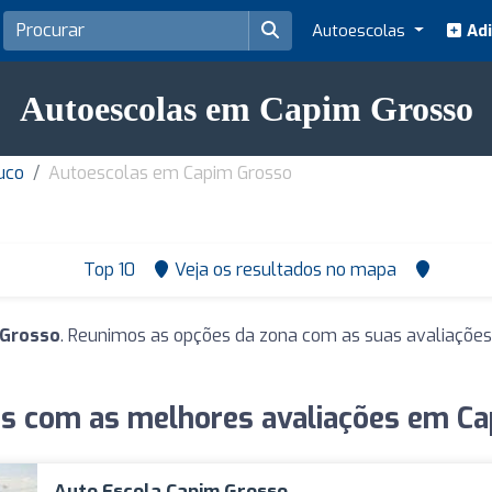
Autoescolas
Adi
Autoescolas em Capim Grosso
uco
Autoescolas em Capim Grosso
Top 10
Veja os resultados no mapa
 Grosso
. Reunimos as opções da zona com as suas avaliações
s com as melhores avaliações em C
Auto Escola Capim Grosso