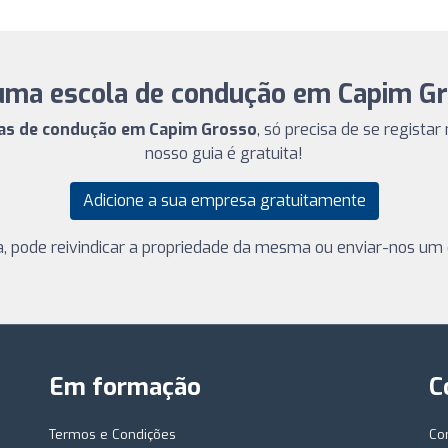
ma escola de condução em Capim G
las de condução em Capim Grosso
, só precisa de se regista
nosso guia é gratuita!
Adicione a sua empresa gratuitamente
ha, pode reivindicar a propriedade da mesma ou enviar-nos um e
Em formação
C
Termos e Condições
Co