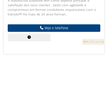
A Autoescola sudoeste tem como objetivo principal a
satisfação dos seus clientes , tanto com agilidade e
compromisso em formar condutores responsáveis com o
trânsito!!!! Há mais de 24 anos forman...
Veja o telefone
5
(200 opiniões)