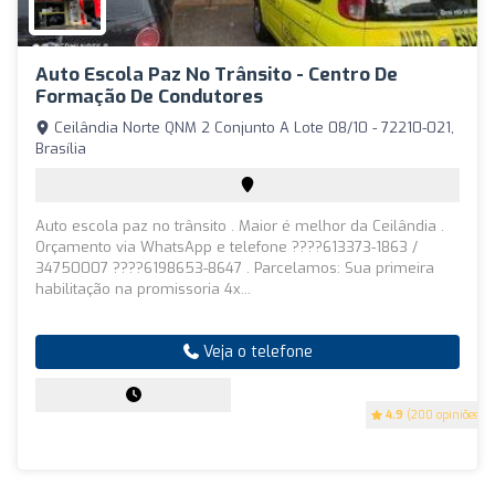
Auto Escola Paz No Trânsito - Centro De
Formação De Condutores
Ceilândia Norte QNM 2 Conjunto A Lote 08/10 - 72210-021,
Brasília
Auto escola paz no trânsito . Maior é melhor da Ceilândia .
Orçamento via WhatsApp e telefone ????613373-1863 /
34750007 ????6198653-8647 . Parcelamos: Sua primeira
habilitação na promissoria 4x...
Veja o telefone
4.9
(200 opiniões)