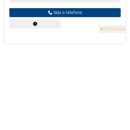
Veja o telefone
5
(200 opiniões)