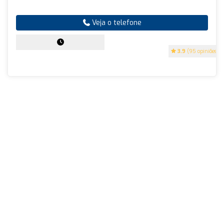
Veja o telefone
3.9
(95 opiniões)