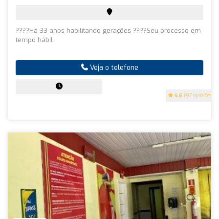
????Há 33 anos habilitando gerações ????Seu processo em
tempo hábil
Veja o telefone
4.6
(97 opiniões)