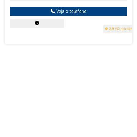
Veja o telefone
2.9
(32 opiniões)