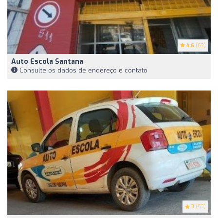
4.6
(63)
Auto Escola Santana
Consulte os dados de endereço e contato
3
(53)